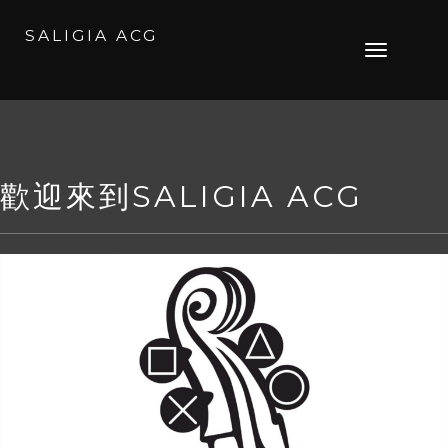
SALIGIA ACG
Skip
Toggle
to
navigation
content
歡迎來到SALIGIA ACG