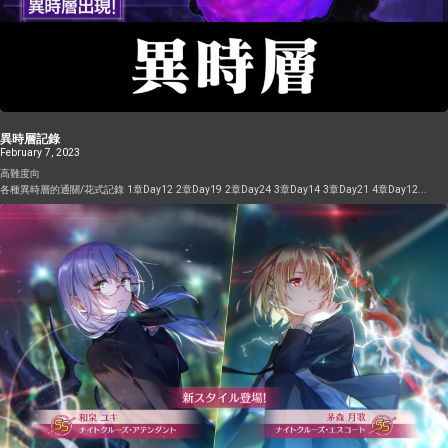
她的暴擊率是回合式，效果期間內無限次使用，練滿可增加82％暴率。而其他的暴擊率都是次數式
出，非常適合低配的S孔明+華村雙先驅system。 SS 仲村 ゆり (百合) 定位：火+突主輸出+Blaster集
的，跟一般buff一樣，最多消耗2層，效果高的優先。 很重要的一點請注意 這類的暴擊buff會被普攻消
於一身，多功能角色，活動期間登入10天免費送你一隻 百合的價值不論高低配都一樣 15SP 10hit單體
耗。 旗袍聖華的大招能單點一個隊員給70％暴擊率 而偵探跟松岡則是是自上， 最後就是技能寶玉，
大招 (Lv1 14250+HP30%, 比正常水平高，規格外的倍率) 附帶DR15的破壞率（實際破壞率為角色技
沒暴擊輔助的唯一希望，這招給的暴擊率要看知性，450才拿滿70％，一般0突輸出大概只能拿到60％
能DR x 王的DR）在王的破壞率上限不高的情況，可以不帶Blaster並由百合一個人處理，因此戰術價
左右。而這技能一場只能放3次。一般是破盾上1次，斬殺才上2次確保100％暴擊率 而暴擊傷害是加
值非常高，加上10hit有助增加OD效率。單純看大招幾乎是上位版的月歌，但不代表月在火隊從此死
法，算在暴擊本身的150％上面，目前只有旗袍聖華跟最新的暴傷寶玉能獲得。前者是30％，後者一
去，因爲月歌還有各種SS的小技能（回DP, 打破壞率, 屬性AOE等等）/ 大招優勢，而且還免費給到
樣按知性增加10-20％ 最近的新角色大島四葉草新增了屬性暴擊率跟屬性最傷這兩個buff。 先是屬性
Lv130。 小技能一樣因爲沒有A/S卡，所以直接給了2招 第一招6SP AOE附帶破壞率，前期打迷宮能用
暴擊率，跟普通的暴擊率同樣的功能。唯一不一樣的是只影響該屬性技能/普攻。 例如使用火屬性技能
一下，但不要期待太好的傷害 第二招10SP 單體火屬性DR10的破壞率招，打王只要不是大招不夠，都
/ 火屬性用環普攻，會消耗火屬性的暴擊率Buff 用其他屬性技能/其他屬性手環普攻，則不會消耗火屬
不太會拿這招曡破壞率。打小怪也可以幫助清掉比較厚的單體突怪 S 入江 みゆき 定位：超級好用的平
性的暴擊率Buff 可以反過來利用這點，避免buff被消耗 目前的屬性暴擊率是增加85％，比一般暴擊率
民生存輔助，解決了新手沒有強力healer的問題，同時也擁有爲數不多的打屬性且3hit AOE小技能，
異時層記錄
還要高，預計在不久的將來會推出全屬性的版本 再來就是屬性暴擊傷害Buff，一樣只影響該屬性，而
各個方面都非常好用。雖然角色定位是Defender，但技能有回DP，寶珠強化也是增加回復量，尤其是
February 7, 2023
且只影響暴擊傷害。 例如使用火屬性技能 / 火屬性用環普攻，並且造成暴擊的話，會消耗火屬性的暴
box不夠深的玩家，非常非常非常值得投資，甚至可以説這是可以跟S華村 S孔明平排的S角。在未來的
高難度向
擊傷害Buff。 例如使用火屬性技能 / 火屬性用環普攻，但沒有暴擊，則不會會消耗火屬性的暴擊。用
低配肯定會經常出現，錯過了這次活動的新手大概會很痛苦。由於Angel Beats 是期間限定的活動，
各種異時層的通關/花式記錄 1章Day12 2章Day19 2章Day24 3章Day14 3章Day21 4章Day12...
其他屬性自然就不用多說了。 目前的暴擊傷害Buff是增加45％屬性暴擊傷害 一樣，預計在不久的將來
無論如何請務必在活動内換到滿突。 小技能因爲沒有A卡，所以直接給了2招 第一招8SP 3hit AOE 技
會推出全屬性的版本。 其他乘區 – 連擊、象徵 其他的buff乘區還有連擊跟象徵，雖然放在一起但互相
能，同時附帶降攻，對於缺少打屬性AOE角色清小怪/打迷宮的玩家來說是救星，因爲另一招技能提供
是相乘。 連擊是漂浮在角色周邊的紫色珠子。而象徵則是顯示在角色的DP條上的紅點。 連擊暫時沒
的生存輔助更優秀的關係，降攻的部分很少是用這招的原因。 第二招 9SP 全體(連後排) 補DP (練滿可
有任何圖標，只有剛剛說的特效。表面上只增加角色的hit數，但實際上還會增加傷害跟破壞率，是個
以補2000+)，附帶前排加防 (40%，一回合)。新手沒SS healer的的福音。參照其他角色，光是全體補
非常強的buff。 連擊有分大小，當身上同時擁有大小連擊，大的會優先於小的被消耗，跟增加的連擊
就已經要8SP，現在加上前排加防只需要9SP，但大大加強了隊伍的生存能力...
數沒有任何關係。 很重要的一點請注意，連擊buff一樣會被普攻消耗。 大連擊每顆珠子增加1hit，並
增加40％傷害跟破壞率。忍者跟lolita的技能雖然寫著增加2到3次連擊，但只要知性有200就一定是3
次，基本上角色等級練滿一定達標，跟技能等級無關。偵探的則是固定加2，忍者跟lolita只要上2層馬
上等於下招3.4倍傷害 而偵探上2層則是2.6倍，1個人隨時比1個主C+1到2個輔助的傷害還要高。 而小
連擊每顆珠子增加1hit，並增加10％傷害跟破壞率，目前只有孔明的大招能給小連擊，光是2層連擊已
經讓傷害x2，再加上大加攻的部分，讓孔明成為非常強的泛用輔助 除了大連擊的持有者外，所有輸出
都能受益於孔明的小連擊。 連擊的特例是3突被動的狂亂之型 一般來說，同一種buff一次最多消耗2
層。狂亂之型在效果上跟大連擊一樣，但可以跟2層連擊buff同時消耗。 象徵是少部分角色才有的系
統，透過小技能疊加象徵，而她們的大招通常會按照象徵數量提升傷害或效果。象徵不會被消耗，直
到戰鬥結束，所以只需要存一次 目前2位象徵持有者，修女跟月城的大招都是按象徵數量增傷，每層
16％，最大10層160％。 Debuff 介紹 介紹完Buff，就到Debuff了。使用上沒buff那麼直觀，因此是很
容易被新手忽略的增傷手段。 除了少數例外，都只在施放的回合生效，一旦回合結束便消失。跟buff
一樣道理，不同圖標的可以互相疊，同樣圖標的只2個會生效。 一個回合只有3個角色行動，想要疊更
多的debuff就需要配合OD Overdrive條，增加自己回合的行動數，後面會詳細介紹。Debuff在的回合