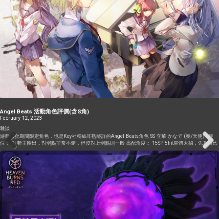
技能也不能太早放，不然直到爆發都等於少一隻角色吃傷害 還有一點要知道的，就是buff只看自身的
數值，只要達到即拿滿效果，以下圖為例，知性只要208就拿滿76％增傷。這遊戲大部分的buff或者回
DP技能，數值要求都不高，不用特別去撑知性也能到達最大值。而這些詳細數值，遊戲內是看不到
的，目前比較好的資料網就Seraph Day 加攻乘區 – 大/小加攻、屬性加攻、蓄力 先來看看最大的乘
區，加攻乘區。這個乘區東西很多，但同乘區加算的道理，也導致這些東西很容易被稀釋 所以3突被
動的加25％，視乎你這乘區有多少buff，實際算下來可能只有5％不到的實際增益。 在這加攻乘區最
容易入手的，就是大加攻或者小加攻，用的是同一圖標，效果是增加技能傷害。來源非常非常多，下
面列舉的也只是少量的例子。一般的小加攻，例如增強，飽和增強，引導的號令，練滿是76％的加
攻。而大加攻，例如禁藥，孔明跟旗袍聖華大招，都是106％。還有很多畫面沒顯示的來源，也有些角
色可以自己上加攻給自己。 眼利的讀者可能已經發現下方還有微加攻跟中加攻，正正就是開始說的，
如果技能有傷害/回DP，其附帶的buff/debuff不會隨著等級提升。技能等級1的時候，他們跟小加攻大
加攻無異，都是65％跟90％，但練滿之後，他們還是這個數值，而正常的已經變成76％跟106％ 再來
就是屬性加攻，這個就稀有不少了。效果是增加特定屬性的技能傷害，且只會被該屬性的技能消耗。
例如上了火屬性加攻，放一些無屬性的技能疊破壞率並不會消耗掉這個火屬性加攻。 目前能給別人上
屬性加攻的，當中只有一千子、四葉草、跟冰星羅的可以給到96％，其餘因為大招大招有傷害，buff
的部分就沒有隨著技能等級提升，練滿也是80％ 而某些角色可以自己為自己上屬性加攻，但自上的目
Angel Beats 活動角色評價(含S角)
前都只有55％ 另一個比較通用的Buff就是蓄力，中文化前習慣叫充能，效果為增加少量技能傷害，並
February 12, 2023
固定提供20％暴擊率。在眾多buff裏面增傷比較少，暴擊率在暴擊率不足100％時能減少要賭的爆擊。
目前能給別人上充能的只有華村的S技能，以及管家的大招，其餘的都是自上的，要注意自上的蓄力都
雜談
綁著傷害技能，要小心消耗掉自己的buff 屬性強化空間(領域)乘區 接著是屬性強化空間，又稱為領域
游戲首批期間限定角色，也是Key社粉絲耳熟能詳的Angel Beats角色 SS 立華 かなで (奏/天使） 定
的乘區，也是常被低估的獨立乘區。 表面上只有50％增傷，但作為獨立乘區不會被其他增傷手段稀
位：光+斬主輸出，對弱點非常不錯，但沒對上弱點則一般 高配角度： 15SP 5hit單體大招，先為自己
釋，視乎本來有多少Buff，隨時比2層屬性加攻帶來的效益還要高。 領域的效果為永性增加對應的屬性
上小光加攻（55%）再輸出 (Lv1 12510, 對HP+50%)。雖然自己上的光加攻沒有聖誕waki的80%那麽
Previous
Next
技能傷害，直到戰鬥結果或者被其他領域覆蓋，目前沒有任何圖標，只能透過場地上的一些特效來判
高，但同乘區内的buff很多，聖誕waki的位置換成其他增傷輔助/生存輔助可能會有更好的表現，在隊
斷有沒有領域。 同一時間只能存在一種屬性領域，弱領域會被一般領域覆覆，但不能反過來用弱的覆
伍格子上有很大的優勢。對比同為光Attacker 的白河學姐，也算不上是上位替代，因爲白河還有雷白
蓋一般的，算是非常直觀又方便使用的屬性輔助。至於那些說領域已經過時的，或者領域比另外2個增
河的破壞率大招，號令上buff等其他輔助隊伍的東西。 小技能因爲沒有A/S卡，所以直接給了2招 第一
傷輔助弱的，完全是誤導性的資訊，建議再細心一點研究公式。 一般領域會增加50％屬性傷害，而弱
招7SP AOE，跟tama的鬥氣斬長得87%一樣但只有2hit，都是幾率回復SP的AOE，前期打迷宮好用，
領域都來自3突被動，只有20％的增傷。 心眼乘區 同樣作為獨立乘區的心眼乘區，目前能獲得的途徑
後期打寶珠迷宮/難一點的小怪火力稍微不足。 第二招5SP 自上心眼Buff（對弱點傷害增加），非常強
就更少了。也是開服以來比較明顯的傷害膨脹新乘區。 心眼的效果為增加對弱點的技能傷害，技能沒
力的技能。以往只有三野里能上這個buff，現在天使自己就能上，而且三妹的因爲是綁在傷害大招上，
有對上弱點則不會消耗。簡單來說，如果你打對面的傷害上有weak才會觸發。 目前只有天使能自上心
心眼的部分不會隨技能等級提升（練不練滿技能都是50%），但奏的這招只是單純的buff，因此練滿會
眼，而大島家的三野里可以給前排上心眼，大島六宇亞則是給後排上心眼，天使的技能因為不附帶傷
提升buff的上限（練滿59%）。在單核輸出且對上弱點的隊伍再省一格。但反過來看也會導致自己在打
害/回DP，所以練滿的效果可以到59％。 暴擊乘區 – 暴擊率、暴擊傷害、屬性暴擊率、屬性暴擊傷害
弱點的場合SP消耗大增，如果還要自己上暴擊珠則會過勞死。 低配角度： 大招自上小光加攻，在本身
要造成暴擊，當然需要暴擊率。目前暴擊率的來源不多。 先是最初的全體暴擊輔助，原版星羅，只有
也不一定有聖誕waki的低配情況，肯定是強力的輸出。在對上弱點的情況，一個人也能有很不錯的輸