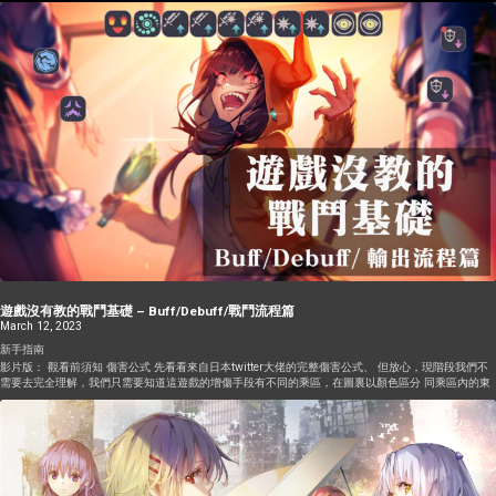
遊戲沒有教的戰鬥基礎 – Buff/Debuff/戰鬥流程篇
March 12, 2023
新手指南
影片版： 觀看前須知 傷害公式 先看看來自日本twitter大佬的完整傷害公式、 但放心，現階段我們不
需要去完全理解，我們只需要知道這遊戲的增傷手段有不同的乘區，在圖裏以顏色區分 同乘區內的東
西，效果是相加，不同乘區的東西，效果是相乘 因此表面的數字不代表實際收益，因為同乘區內東西
會互相稀釋 為了看不懂的讀者，我也準備了簡化版給大家，之後有新的buff/debuff也會更新圖片 Buff
除了少數例外，Buff都沒有回合數或者層數限制，且只有技能可以消耗Buff，因此buff通常都會選擇在
爆發前就預先放好，不同的圖標，代表效果可以互相疊加並且同時消耗，同樣圖標的buff一次最多消耗
2層，效果高的會優先被消耗。次數型的暴擊率buff/連擊buff都會被普攻消耗，也是最近拿著旗袍聖
華/孔明的人常犯的錯誤 如果預先上了他們的大招又不想消耗的話，要麼直到放技能前都待在後排。如
果真的要到前排吃傷害，也只能放非攻擊的技能，例如上buff，回DP，或者各種寶玉技能。所以這類